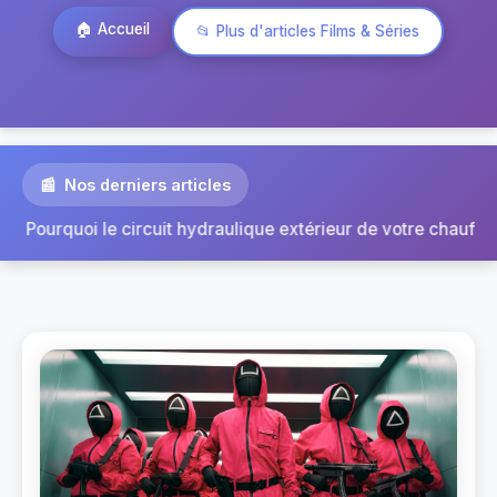
🏠 Accueil
📂 Plus d'articles Films & Séries
Nos derniers articles
|
chauffag...
Pièce de liaison au sol cassée : quels sympt