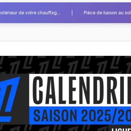
|
aison au sol cassée : quels symptômes au volan...
C