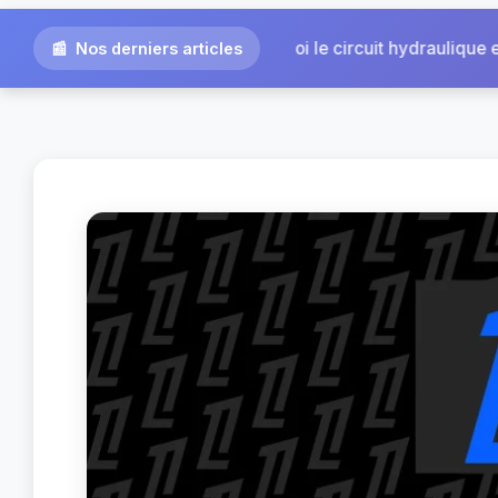
|
ydraulique extérieur de votre chauffag...
Pièce de li
Nos derniers articles