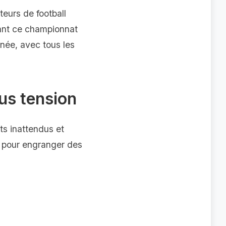
eurs de football
dant ce championnat
rnée, avec tous les
us tension
s inattendus et
ée pour engranger des