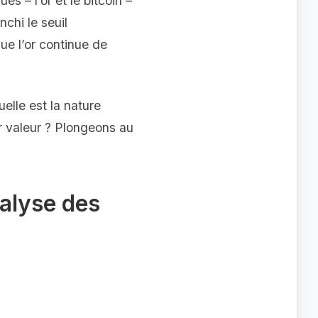
s – l’or et le bitcoin –
nchi le seuil
e l’or continue de
elle est la nature
r valeur ? Plongeons au
nalyse des