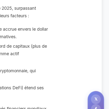
e 2025, surpassant
eurs facteurs :
 accrue envers le dollar
rnatives.
rd de capitaux (plus de
omme actif
cryptomonnaie, qui
cations DeFi) étend ses
𝕏
hés financiers mondiaux,