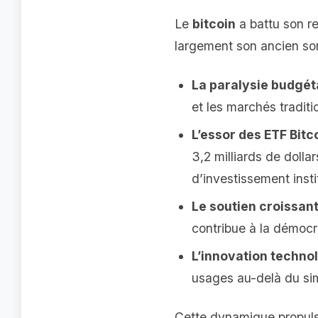
Le
bitcoin
a battu son r
largement son ancien som
La paralysie budgét
et les marchés traditi
L’essor des ETF Bit
3,2 milliards de dolla
d’investissement insti
Le soutien croissant
contribue à la démocra
L’innovation techno
usages au-delà du si
Cette dynamique propuls