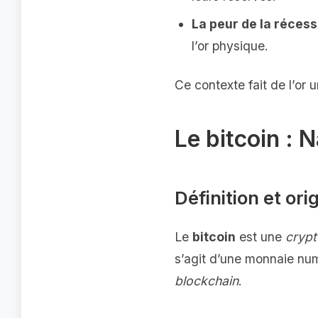
La peur de la récess
l’or physique.
Ce contexte fait de l’or 
Le bitcoin : 
Définition et ori
Le
bitcoin
est une
cryp
s’agit d’une monnaie num
blockchain
.