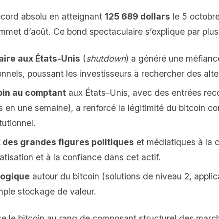
ecord absolu en atteignant
125 689 dollars
le 5 octobr
met d’août. Ce bond spectaculaire s’explique par plusi
aire aux États-Unis
(
shutdown
) a généré une méfiance
onnels, poussant les investisseurs à rechercher des alte
coin au comptant
aux États-Unis, avec des entrées reco
rs en une semaine), a renforcé la légitimité du bitcoin c
tutionnel.
 des grandes figures politiques
et médiatiques à la 
tisation et à la confiance dans cet actif.
logique
autour du bitcoin (solutions de niveau 2, appli
mple stockage de valeur.
e le bitcoin au rang de composant structurel des marc