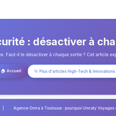
urité : désactiver à ch
. Faut-il le désactiver à chaque sortie ? Cet article exp
🏠 Accueil
📂 Plus d'articles High-Tech & Innovations
|
ourquoi Umraty Voyages est la ré...
Pourquoi le ci