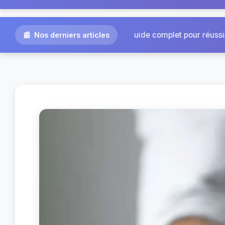
|
let pour réussir...
Agence Omra à Toulouse : pourq
Nos derniers articles