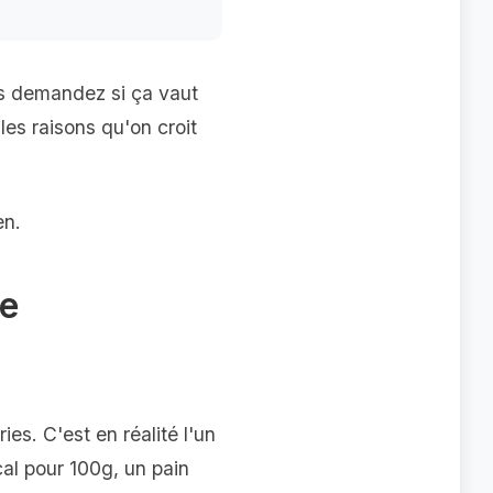
us demandez si ça vaut
les raisons qu'on croit
en.
de
es. C'est en réalité l'un
cal pour 100g, un pain