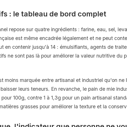
tifs : le tableau de bord complet
nnel repose sur quatre ingrédients : farine, eau, sel, lev
ançaise est même encadrée légalement et ne peut conten
eut en contenir jusqu'à 14 : émulsifiants, agents de trait
fs ne sont pas là pour améliorer la valeur nutritive du p
est moins marquée entre artisanal et industriel qu'on ne l
baisser leurs teneurs. En revanche, le pain de mie indus
 pour 100g, contre 1 à 1,3g pour un pain artisanal stand
 matières grasses pour améliorer la texture et la conserv
que, l'indicateur que personne ne vo