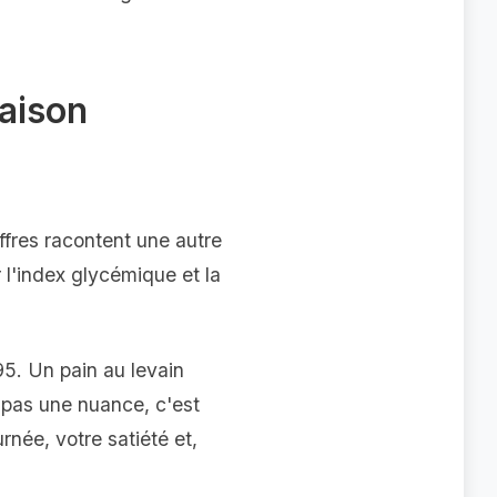
raison
iffres racontent une autre
r l'index glycémique et la
95. Un pain au levain
t pas une nuance, c'est
rnée, votre satiété et,