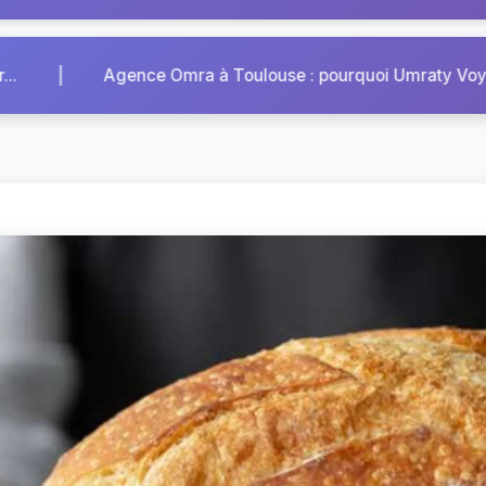
|
uoi Umraty Voyages est la ré...
Pourquoi le circuit