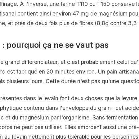
ffinage. À l'inverse, une farine T110 ou T150 conserve 
artisanal contient ainsi environ 47 mg de magnésium po
e, et près de deux fois plus de fibres (8,8g contre 3,3 
 : pourquoi ça ne se vaut pas
re grand différenciateur, et c'est probablement celui qu
rd est fabriqué en 20 minutes environ. Un pain artisanal
is plusieurs jours. Cette durée n'est pas qu'une questi
présentes dans le levain font deux choses que la levure
de phytique contenu dans l'enveloppe du grain : cet aci
zinc et du magnésium par l'organisme. Sans fermentatio
rps ne peut pas utiliser. Elles amorcent aussi une pré-
in au levain nettement plus tolérable pour les personne