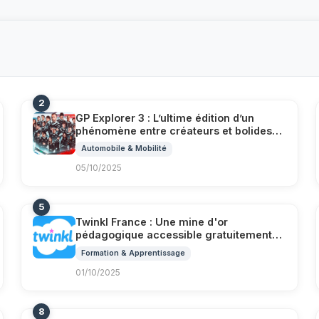
2
GP Explorer 3 : L’ultime édition d’un
phénomène entre créateurs et bolides
au Mans
Automobile & Mobilité
05/10/2025
5
Twinkl France : Une mine d'or
pédagogique accessible gratuitement
les 5 et 6 octobre 2025
Formation & Apprentissage
01/10/2025
8