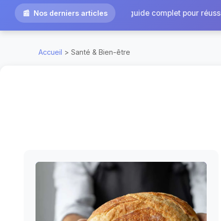
|
u Vietnam : guide complet pour réussir...
Agence Om
Nos derniers articles
Accueil
> Santé & Bien-être