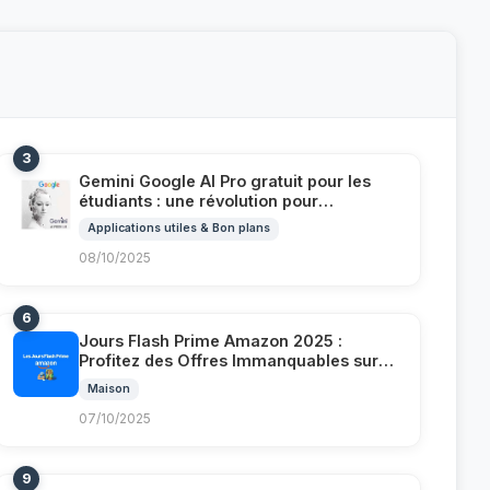
3
Gemini Google AI Pro gratuit pour les
étudiants : une révolution pour
apprendre et réussir
Applications utiles & Bon plans
08/10/2025
6
Jours Flash Prime Amazon 2025 :
Profitez des Offres Immanquables sur
les Produits Alexa à Prix Cassés
Maison
07/10/2025
9